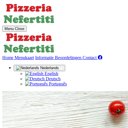
Menu
Close
(huidige)
Home
Menukaart
Informatie
Beoordelingen
Contact
Nederlands
English
Deutsch
Português